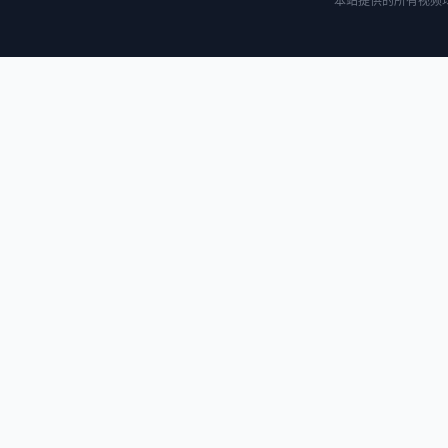
本站提供的所有视频